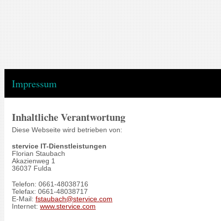
Impressum
Inhaltliche Verantwortung
Diese Webseite wird betrieben von:
stervice IT-Dienstleistungen
Florian Staubach
Akazienweg 1
36037 Fulda
Telefon: 0661-48038716
Telefax: 0661-48038717
E-Mail:
fstaubach@stervice.com
Internet:
www.stervice.com